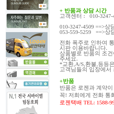
+ 반품
과 상담 시간
고객센터 : 010-3247-
010-3247-4509 =
053-559-5259 ==
전화 폭주로 인하여 
시판 이용바랍니다.
상품별로 반품의 조건
주세요.
*교환,A/S,환불,등등은,
고객님들의 입장에서 
+반품
반품은 로젠과 계약이 
꼭! 저희에게 전화 통
로젠택배 TEL: 1588-9