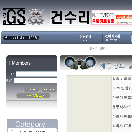
총기의분해
각종 비비립
KJW 탄창
|
마루이 핸드
전동식-박스
타회사 핸드
타회사 GBB