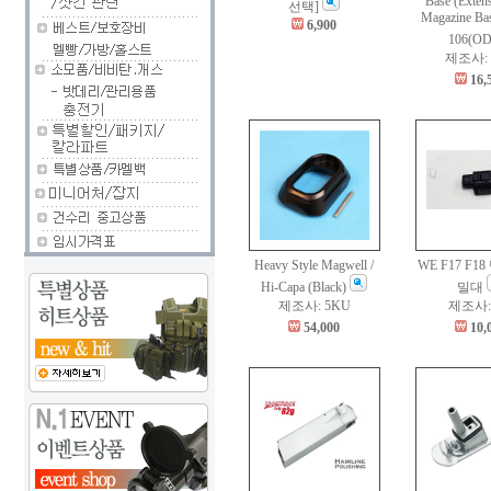
Base (Exten
선택]
Magazine Ba
6,900
106(O
제조사:
16,
Heavy Style Magwell /
WE F17 F1
Hi-Capa (Black)
밀대
제조사: 5KU
제조사:
54,000
10,