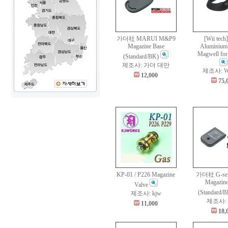
가더社 MARUI M&P9
[Wii tec
Magazine Base
Aluminium 
Magwell for
(Standard/BK)
제조사: 가더 대만
제조사: Wii
12,000
75,
KP-01 / P226 Magazine
가더社 G-ser
Magazine
Valve
(Standard/B
제조사: kjw
제조사:
11,000
18,