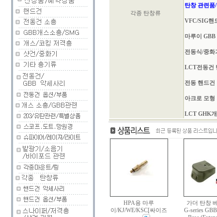
탄창 관련품/
각종 탄창류
VFC/SIG
마루이 GBB
전동식/중화
LCT전동건
전동 핸드건
아크로 모형
LCT GHK
HPA용 마루
가더 탄창 베
이/KJ/WE/KSC[싸이즈
G-series GBB