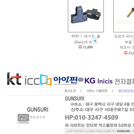
RMP-7_매거진_풀
킹암즈 파이
(Black)두개
부품
11,000
제조사:
15,