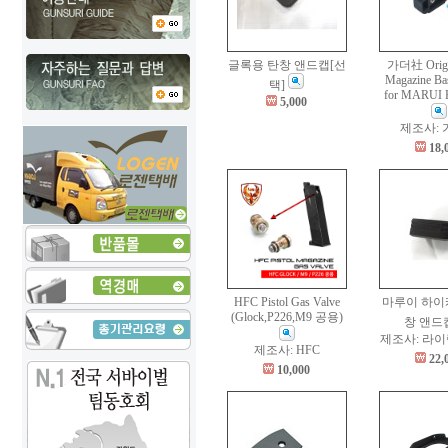
글록용 탄창 앤드캡[선
가더社 Origin
Magazine Ba
택]
for MARUI
5,000
제조사:
18,
HFC Pistol Gas Valve
마루이 하이
(Glock,P226,M9 공용)
창 앤드
제조사: 라
제조사: HFC
22,
10,000