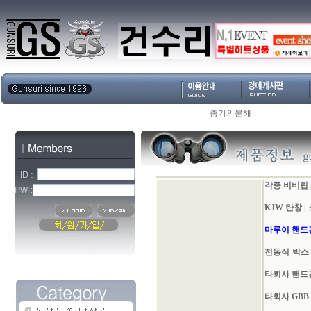
총기의분해
각종 비비립
KJW 탄창
|
마루이 핸드
전동식-박스
타회사 핸드
타회사 GBB