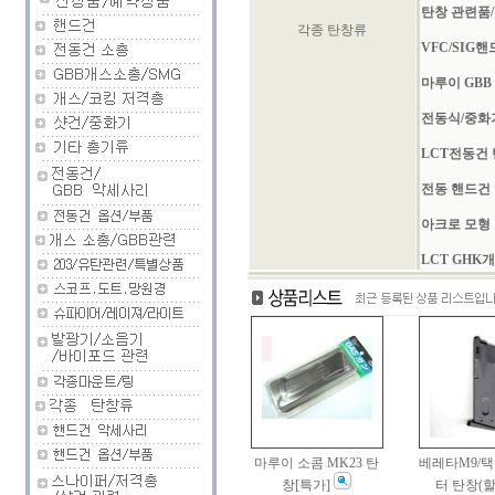
탄창 관련품/
각종 탄창류
VFC/SIG
마루이 GBB
전동식/중화
LCT전동건
전동 핸드건
아크로 모형
LCT GHK
마루이 소콤 MK23 탄
베레타M9/
창[특가]
터 탄창(