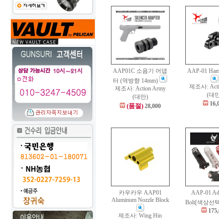
AAP01C 소음기 어댑
AAP-01 Hamm
터 (역방향 14mm)
제조사: Acti
제조사: Action Army
(대만
(대만)
16,
(품절)
28,000
카우카우 AAP01
AAP-01 Ad
Aluminum Nozzle Block
Bolt[색상선
175
제조사: Wing Hin