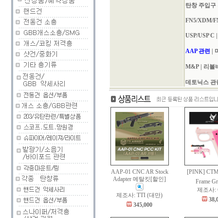
탄창 주입구
FN5/XDM/F
USP/USP C
AAP 관련
|
마
M&P
|
리볼
데토닉스 관
AAP-01 CNC AR Stock
[PINK] CT
Adapter 메탈킷[할인]
Frame Gr
제조사: 
제조사: TTI (대만)
38,
345,000