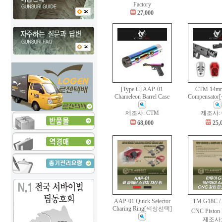
Factory
27,000
[Type C] AAP-01
CTM 14m
Chameleon Barrel Case
Compensat
제조사: CTM
제조사: 
68,000
25,
AAP-01 Quick Selector
TM G18C /
Charing Ring[색상선택]
CNC Piston
제조사: 