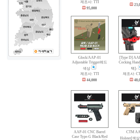
제조사: TTI
23,
95,000
Glock/AAP-01
[Type D] AA
Adjustable Trigger레드
Cocking Ha
색상
택]-
제조사: TTI
제조사: C
44,000
48,
AAP-01 CNC Barrel
CTM AA
Case Type-G Black/Red
Holster[