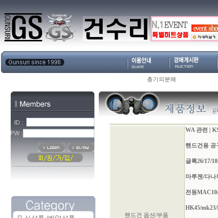
총기의분해
WA 관련
|
K
핸드건용 공
글록26/17/18C
마루젠/다나
전동MAC10/
HK45/mk23
핸드건 옵션/부품