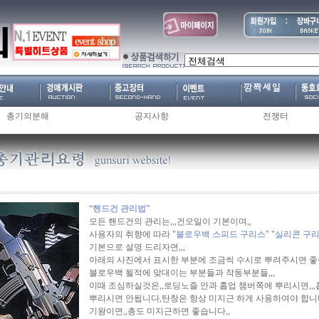
총기의분해
공지사항
전쟁터
“
핸드건 관리법
”
모든 핸드건의 관리는,,,건오일이 기본이며,,
사용자의 취향에 따라 "
블로우백 스피드 구리스
" "
실리콘 구
기본으로 설명 드리자면,,,
아래의 사진에서 표시한 부분에 조금씩 수시로 뿌려주시면 좋습니
블로우백 될적에 맞대이는 부분들과 작동부분들,,,
이때 조심하실것은,,로딩노즐 안과 홉업 챔버쪽에 뿌리시면,,,
뿌리시면 안됩니다,탄창은 항상 미지근 하게 사용하여야 합니다,,
기왕이면,,총도 미지근하면 좋습니다,,