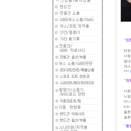
"
탄
탄창
사용
절대
개스
***
"
전
사용
노말 
미니
8,4
물론
결론
"
충