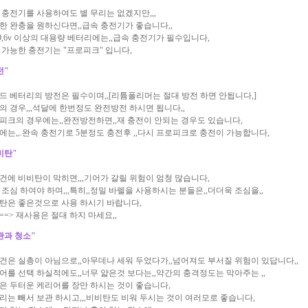
 충전기를 사용하여도 별 무리는 없겠지만,,,
한 완충을 원하신다면,,급속 충전기가 좋습니다,,
,,9,6v 이상의 대용량 베터리에는,,급속 충전기가 필수입니다,
 가능한 충전기는 "프로피크" 입니다,
전"
드 베터리의 방전은 필수이며,,[리튬폴리머는 절대 방전 하면 안됩니다,]
의 경우,,,석달에 한번정도 완전방전 하시면 됩니다,,
피크의 경우에는,,완전방전하면,,재 충전이 안되는 경우도 있습니다,
에는,,.완속 충전기로 5분정도 충전후 ,,다시 프로피크로 충전이 가능합니다,
비탄"
건에 비비탄이 막히면,,,기어가 갈릴 위험이 엄청 많습니다,
 조심 하여야 하며,,,특히,,정밀 바렐을 사용하시는 분들은,,더더욱 조심을,,
탄은 좋은것으로 사용 하시기 바랍니다,
==> 재사용은 절대 하지 마세요,,
관과 청소"
건은 실총이 아님으로,,아무데나 세워 두었다가,,넘어져도 부서질 위험이 있답니다,,
어를 선택 하실적에도,,너무 얇은것 보다는,,약간의 충격정도는 막아주는 ,,
은 두터운 케리어를 장만 하시는 것이 좋습니다,
리는 빼서 보관 하시고,,,비비탄도 비워 두시는 것이 여러모로 좋습니다,