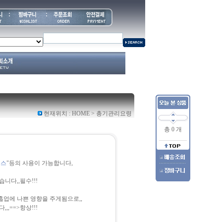
현재위치 :
HOME
>
총기관리요령
총 0 개
리스
"등의 사용이 가능합니다,
다,,필수!!!
홉업에 나쁜 영향을 주게됨으로,,
,==>항상!!!