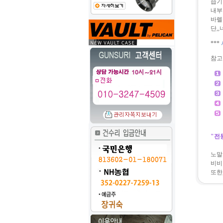
습기가
내부 
바렐
단,
***
참고
"
전
노말
비비
또한