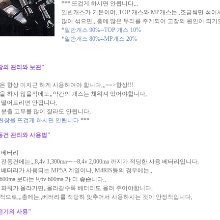
*** 뜨겁게 하시면 안됩니다,,,
일반개스가 기본이며,,TOP 개스와 MP개스는,,조금씩만 섞어
많이 섞으면,,,총에 많은 무리를 주게되어 고장의 원인이 되기
*
일반개스 90%--TOP 개스 10%
*
일반개스 80%--MP개스 20%
창의 관리와 보관"
은 항상 미지근 하게 사용하여야 합니다,,,==>항상!!!
을 하지 않을적에도,,약간의 개스는 채워져 있어야합니다,
 떨어트리면 안됩니다,
 분출 고무를 많이 잘라도 안됩니다,
탄창을 뜨겁게 하시면 안됩니다
***
동건 관리와 사용법"
 베터리==
전동건에는,,,8,4v 1,300ma~~~8,4v 2,000ma 까지가 적당한 사용 베터리입니다,
 베터리가 사용되는 MP5A 계열이나, M4RIS등의 경우에는,,
v 600ma 보다는 9,6v 600ma 가 더 좋습니다,,
 파워가 올라가면,,올라갈수록 베터리도 올려 주어야합니다,
적으로,,,총에는,,베터리를 적당히 맞추어서 사용하시는 것이 안정적입니다,
전기의 사용"