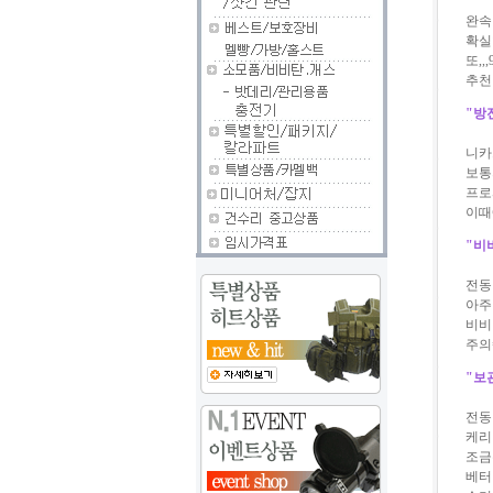
완속
확실
또,
추천
"
방
니카
보통
프로
이때
"
비
전동
아주
비비
주의
"
보
전동
케리
조금
베터