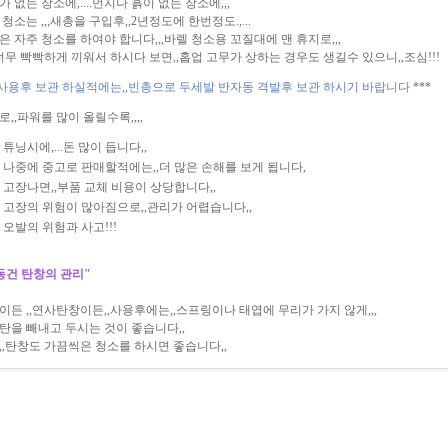
 없는 장소에,....먼지나 흙이 없는 장소에,,,
청소는 ,,,새총을 구입후,,2년정도에 한번정도.,...
은 자주 청소를 하여야 합니다,,,바렐 청소용 꼬질대에 맨 휴지로,,,
,너무 빡빡하게 끼워서 하시다 보면,,홉업 고무가 상하는 경우도 생길수 있으니,,조심!!!
사용후 보관 하실적에는,,빈총으로 두세발 반자동 격발후 보관 하시기 바랍니다
***
로,,파워를 많이 올릴수록,,,,
튜닝시에,...돈 많이 듭니다,,
나중에 중고로 판매할적에는,,더 많은 손해를 보게 됩니다,
고장나면,,부품 교체 비용이 상당합니다,,
고장의 위험이 많아짐으로,,관리가 어렵습니다,,
오발의 위험과 사고!!!
동건 탄창의 관리"
이든 ,,연사탄창이든,,사용후에는,,스프링이나 태엽에 무리가 가지 않게,,,
탄을 빼내고 두시는 것이 좋습니다,,
,,탄창도 가끔씩은 청소를 하시면 좋습니다,,