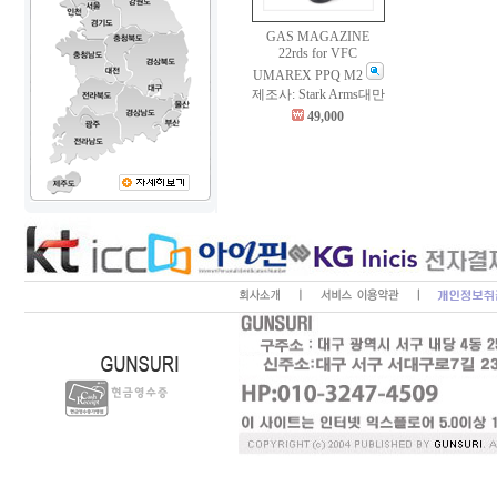
GAS MAGAZINE
22rds for VFC
UMAREX PPQ M2
제조사: Stark Arms대만
49,000