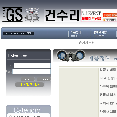
총기의분해
각종 비비립
KJW 탄창
|
마루이 핸드
전동식-박스
타회사 핸드
타회사 GBB