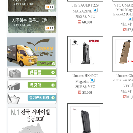
SIG SAUER P229
VFC UMARE
Metal Maga
MAGAZINE
Glock42 [
제조사: VFC
60,000
제조사: 
57,
Umarex HK45CT
Umarex Gl
20rds Gas Ma
Magazine
VFC)
제조사: VFC
제조사: 
53,000
61,