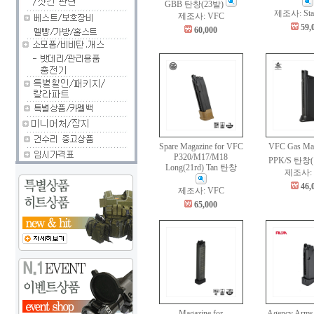
GBB 탄창(23발)
제조사: Sta
제조사: VFC
59,
60,000
Spare Magazine for VFC
VFC Gas Mag
P320/M17/M18
PPK/S 탄창
Long(21rd) Tan 탄창
제조사: 
46,
제조사: VFC
65,000
Magazine for
Agency Arms