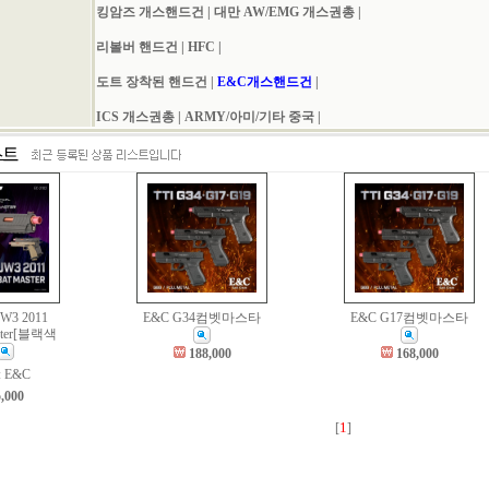
킹암즈 개스핸드건
|
대만 AW/EMG 개스권총
|
리볼버 핸드건
|
HFC
|
도트 장착된 핸드건
|
E&C개스핸드건
|
ICS 개스권총
|
ARMY/아미/기타 중국
|
JW3 2011
E&C G34컴벳마스타
E&C G17컴벳마스타
ster[블랙색
188,000
168,000
 E&C
,000
1
[
]