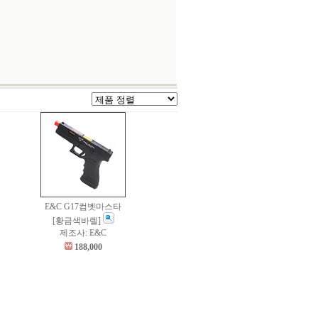
E&C G17컴벳마스타
[황금색바렐]
제조사: E&C
188,000