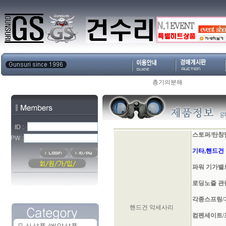
총기의분해
스토퍼/탄창
기타,핸드건
파워 기가밸
로딩노즐 관
각종스프링/
핸드건 악세사리
컴펜세이트/