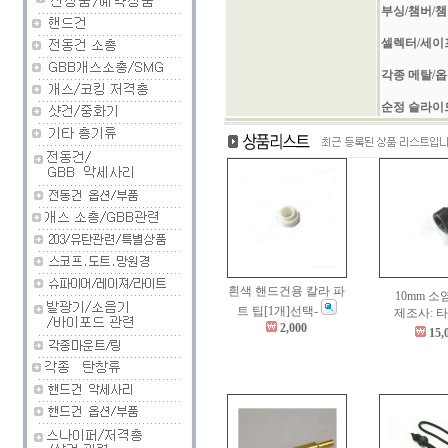
부싱/챔버/
셀렉터/세이
각종 메탈/
순정 슬라이
흰색 핸드건용 칼라 파
10mm 
트 팁[1개]선택-
제조사: 
2,000
15,