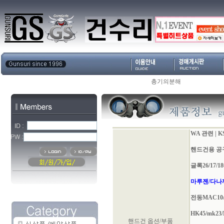
총기의분해
WA 관련
|
K
핸드건용 공
글록26/17/18C
마루젠/다나
전동MAC10/
HK45/mk23
핸드건 옵션/부품