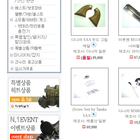
다나까 SAA 우드 그립
마루젠 M11A
메달
너바
제조사: 다나까 일본
제조사: 라
(품절)
67,
89,000
(Screw Set) for Tanaka
다나까 M500
SAA
제조사:
제조사: 케롬샷 일본
19,
69,900