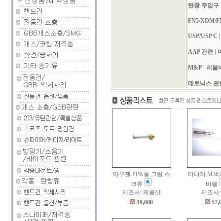
탄창 주입구
FN5/XDM/F
USP/USP C
AAP 관련
|
마
M&P
|
리볼
데토닉스 관
마루젠 PPK용 그립 스
다나까 M36,
크류
바렐
제조사: 케롬샷
제조사:
19,000
57,