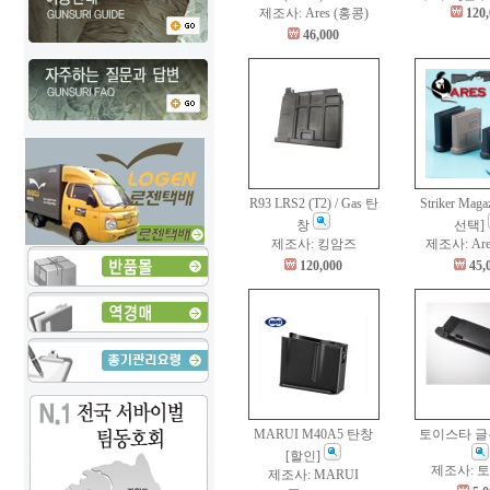
제조사: Ares (홍콩)
120
46,000
R93 LRS2 (T2) / Gas 탄
Striker Mag
창
선택]
제조사: 킹암즈
제조사: Are
120,000
45,
MARUI M40A5 탄창
토이스타 글
[할인]
제조사: 
제조사: MARUI