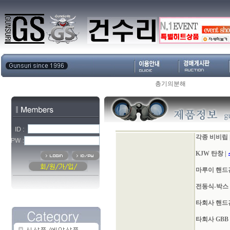
총기의분해
각종 비비립
KJW 탄창
|
마루이 핸드
전동식-박스
타회사 핸드
타회사 GBB