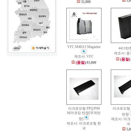
5,
32,000
VFC M40A5 Magazine
4411탄
제조사: 중
제조사: VFC
(품절)
(품절)
83,000
아크로모형 PPQ/P99
아크로모형 p
에어코킹 탄창[무게탄
탄창
창]
제조사: 아
제조사: 아크로모형 한
국
국
5,