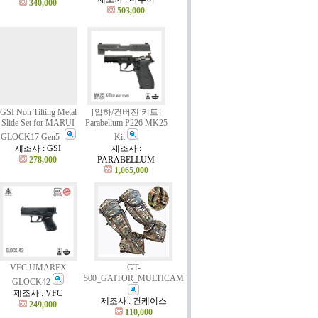
340,000
503,000
GSI Non Tilting Metal
[입하/컨버전 키트]
Slide Set for MARUI
Parabellum P226 MK25
GLOCK17 Gen5-
Kit
제조사 : GSI
제조사 :
278,000
PARABELLUM
1,065,000
VFC UMAREX
GT-
500_GAITOR_MULTICAM
GLOCK42
제조사 : VFC
제조사 : 건케이스
249,000
110,000