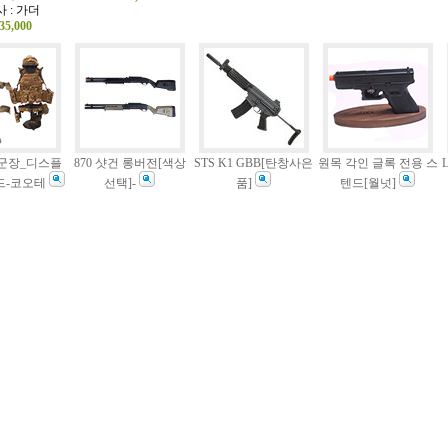
 : 가더
35,000
2_군장_디스플
870 샷건 롱버전[색상
STS K1 GBB[탄창사은
원목 각인 글록 전용 스
드-코오테
선택]-
품]
텐드[월넛]
: 건케이스
제조사 : 토이스타
제조사 : STS korea
제조사 : KOREA
98,000
138,000
2,400,000
28,000
파우치 멀티캠
M4+AK_몰리_람_싱글
MARUI MK46 MOD0
마루이 글록19용 메탈
Cartridge & Belt Link
아웃바렐[소음기용]
_파우치_Multicam
LMG KOREA
Set (11 Shots)세트
제조사 : 건케이스건
제조사 : 켈리버 한국
56,000
제조사 : 마루이 일본
25,000
60,000
365,000