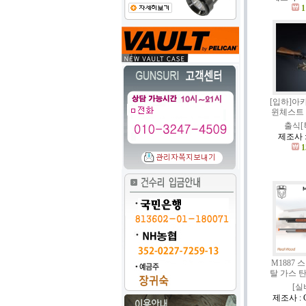
1
[입하]아카
윈체스트
출식[
제조사 
1
M1887
탈 가스 
[실
제조사 : Go