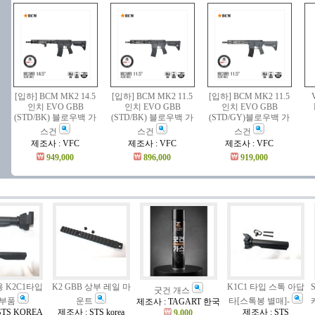
[입하] BCM MK2 14.5
[입하] BCM MK2 11.5
[입하] BCM MK2 11.5
인치 EVO GBB
인치 EVO GBB
인치 EVO GBB
(STD/BK) 블로우백 가
(STD/BK) 블로우백 가
(STD/GY)블로우백 가
스건
스건
스건
제조사 : VFC
제조사 : VFC
제조사 : VFC
949,000
896,000
919,000
용 K2C1타입
K2 GBB 상부 레일 마
K1C1 타입 스톡 아답
굿건 개스
 부품
운트
타[스톡봉 별매]-
제조사 : TAGART 한국
STS KOREA
제조사 : STS korea
제조사 : STS
9,000