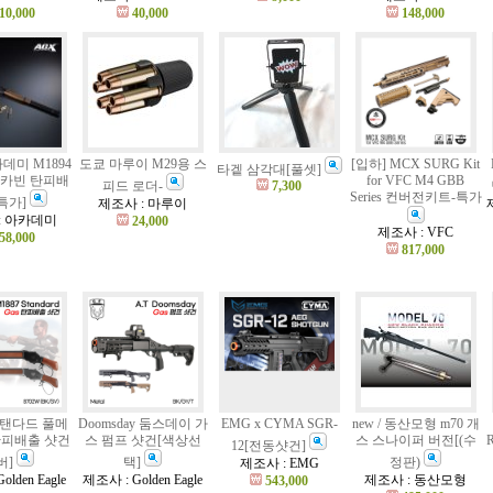
10,000
40,000
148,000
데미 M1894
도쿄 마루이 M29용 스
[입하] MCX SURG Kit
타겥 삼각대[풀셋]
 카빈 탄피배
for VFC M4 GBB
피드 로더-
7,300
Series 컨버전키트-특가
특가]
제조사 : 마루이
: 아카데미
24,000
제조사 : VFC
58,000
817,000
 스탠다드 풀메
Doomsday 둠스데이 가
EMG x CYMA SGR-
new / 동산모형 m70 개
탄피배출 샷건
스 펌프 샷건[색상선
스 스나이퍼 버전[(수
12[전동샷건]
버]
택]
정판)
제조사 : EMG
lden Eagle
제조사 : Golden Eagle
제조사 : 동산모형
543,000