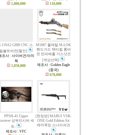
1,800,000
118,000
L119A2 GBB CNC 스
M1887 풀메탈 M-LOK
핸드가드 택티컬 롱버
틸볼트버전[할인]
전 탄피배출 가스샷건
제조사 : 사이버건/아치
[색상선택]
웍
제조사 : Golden Eagle
1,850,000
(중국)
678,000
PPSH-41 Upper
[한정판] MARUI VSR-
Receiver 상부리시버 세
ONE Gold Edition Air
에어콕킹 스나이퍼건
트-
제조사 : VFC
제조사 : 마루이