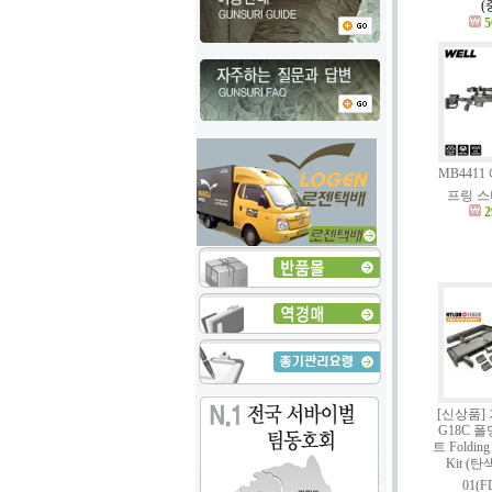
(
5
MB441
프링 
2
[신상품] 
G18C 
트 Folding
Kit (탄색
01(F