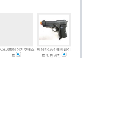
LCA5000레이져컷베스
베레타1934 헤비웨이
트
트 각인버전
제조사 : 건케이스
제조사 : 아크로모형
250,000
23,000
Fluted Outer Barrel / KJ
X-Craft USP MATCH
M700,AAC21실버색상
conversion KIT
(Aluminum
CNC/UmarexUSP/P8A1)
제조사 : Action Army
(대만)
제조사 : VFC
145,000
432,000