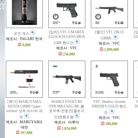
[입하] VFC UMAREX
[할인] VFC HK33
[
굿건 개스
GLOCK19 GEN5 MOS
G
GBBR-
제조사 : TAGART 한국
GBB 핸드건
제조사 : VFC
9,000
제조사 : VFC
1,090,000
256,000
{특가] MARUYAMA
MARUI EVOLT RS
VFC Shadow System
V
ISO556 GBBR Upper
FPR MK4 AEG BK 블
DR920FS GOLD 핸드
D
receiver 상부 리시버 세
로우백 전동건[콜트각
건-
트
인]변환포함
제조사 : VFC
제조사 : MARUYAMA
제조사 : 마루이
280,000
대만
1,834,000
297,000