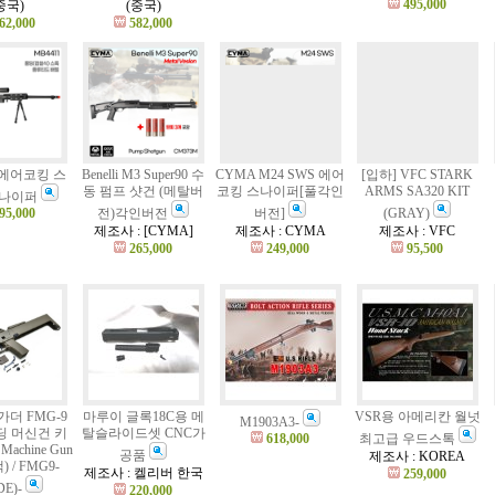
495,000
중국)
(중국)
62,000
582,000
1 에어코킹 스
Benelli M3 Super90 수
CYMA M24 SWS 에어
[입하] VFC STARK
동 펌프 샷건 (메탈버
코킹 스나이퍼[풀각인
ARMS SA320 KIT
스나이퍼
95,000
전)각인버전
버전]
(GRAY)
제조사 : [CYMA]
제조사 : CYMA
제조사 : VFC
265,000
249,000
95,500
가더 FMG-9
마루이 글록18C용 메
VSR용 아메리칸 월넛
M1903A3-
폴딩 머신건 키
탈슬라이드셋 CNC가
618,000
최고급 우드스톡
 Machine Gun
공품
제조사 : KOREA
) / FMG9-
제조사 : 켈리버 한국
259,000
DE)-
220,000