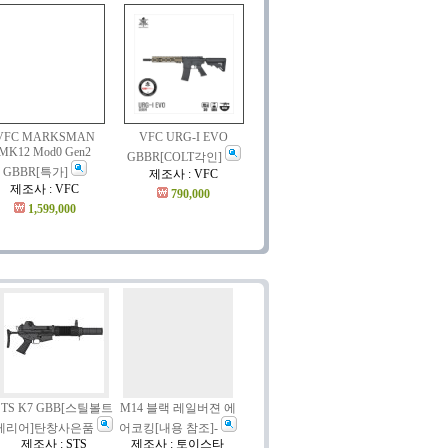
VFC MARKSMAN
VFC URG-I EVO
MK12 Mod0 Gen2
GBBR[COLT각인]
GBBR[특가]
제조사 : VFC
제조사 : VFC
790,000
1,599,000
STS K7 GBB[스틸볼트
M14 블랙 레일버젼 에
케리어]탄창사은품
어코킹[내용 참조]-
제조사 : STS
제조사 : 토이스타