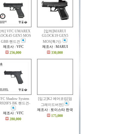
입하] VFC UMAREX
[입하]MARUI
LOCK45 GEN5 MOS
GLOCK19 GEN5
GBB 핸드건
MOS[특가]-
제조사 : VFC
제조사 : MARUI
256,000
330,000
FC Shadow System
[입고]K2 에어코킹[업
R920FS BK 핸드건-
그레이드버전]
제조사 : 토이스타 한국
제조사 : VFC
175,000
280,000