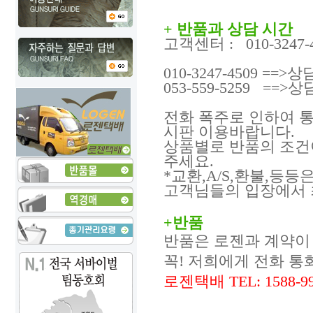
+ 반품
과 상담 시간
고객센터 : 010-3247-
010-3247-4509 =
053-559-5259 ==
전화 폭주로 인하여 
시판 이용바랍니다.
상품별로 반품의 조건
주세요.
*교환,A/S,환불,등등은,
고객님들의 입장에서 
+반품
반품은 로젠과 계약이 
꼭! 저희에게 전화 통
로젠택배 TEL: 1588-9